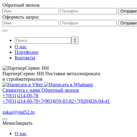
Обратный звонок
Оформить запрос
Поиск:
О нас
Портфолио
Контакты
ПартнерСервис НН
Поставки металлопроката
и стройматериалов
Свяжитесь с нами
Обратный звонок
+7(831)214-00-78
+7(831)214-00-78
+7(903)059-83-82
+7(920)026-04-41
zakaz@stal52.ru
Меню
Закрыть
О нас