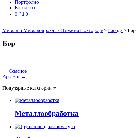
Портфолио
Контакты
0
₽
0
Металл и Металлопрокат в Нижнем Новгороде
>
Города
>
Бор
Бор
Навигация
←
Семёнов
Арзамас
→
по
записям
Популярные категории ⭐
Металлообработка