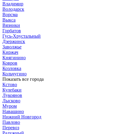
Владимир
Володарск
Ворсма
Выкса
Вязники
Горбатов
Гусь-Хрустальный
Дзержинск
Заволжье
Киржач
Княгинино
Ковров
Козловка
Кольчугино
Показать все города
Кстово
Кулебаки
Лукоянов
Лысково
Муром
Навашино
Нижний Новгород
Павлово
Перевоз
Радужный