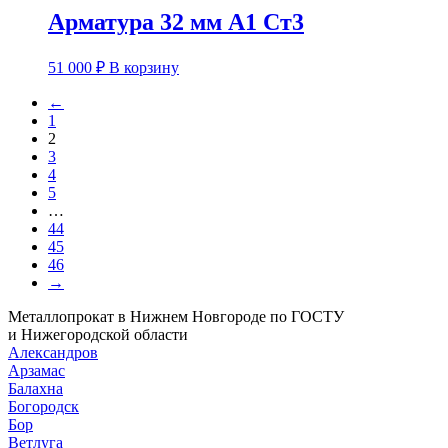
Арматура 32 мм А1 Ст3
51 000
₽
В корзину
←
1
2
3
4
5
…
44
45
46
→
Металлопрокат в Нижнем Новгороде по ГОСТУ
и Нижегородской области
Александров
Арзамас
Балахна
Богородск
Бор
Ветлуга