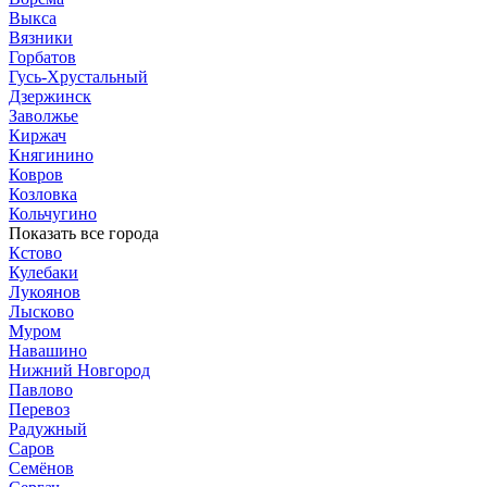
Выкса
Вязники
Горбатов
Гусь-Хрустальный
Дзержинск
Заволжье
Киржач
Княгинино
Ковров
Козловка
Кольчугино
Показать все города
Кстово
Кулебаки
Лукоянов
Лысково
Муром
Навашино
Нижний Новгород
Павлово
Перевоз
Радужный
Саров
Семёнов