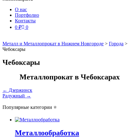
О нас
Портфолио
Контакты
0
₽
0
Металл и Металлопрокат в Нижнем Новгороде
>
Города
>
Чебоксары
Чебоксары
Металлопрокат в Чебоксарах
Навигация
←
Дзержинск
Радужный
→
по
записям
Популярные категории ⭐
Металлообработка