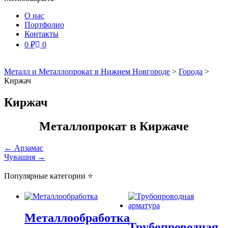
О нас
Портфолио
Контакты
0
₽
0
Металл и Металлопрокат в Нижнем Новгороде
>
Города
>
Киржач
Киржач
Металлопрокат в Киржаче
Навигация
←
Арзамас
Чувашия
→
по
записям
Популярные категории ⭐
Металлообработка
Трубопроводная