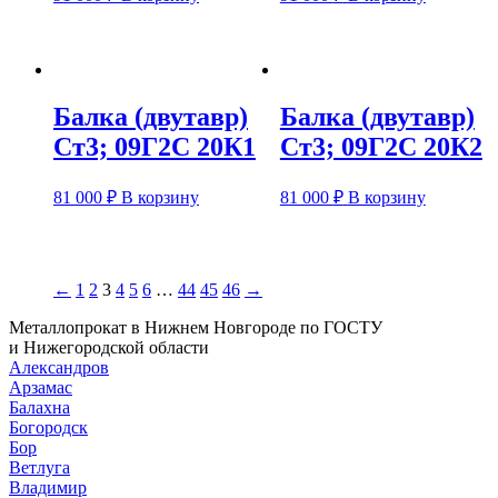
Балка (двутавр)
Балка (двутавр)
Ст3; 09Г2С 20К1
Ст3; 09Г2С 20К2
81 000
₽
В корзину
81 000
₽
В корзину
←
1
2
3
4
5
6
…
44
45
46
→
Металлопрокат в Нижнем Новгороде по ГОСТУ
и Нижегородской области
Александров
Арзамас
Балахна
Богородск
Бор
Ветлуга
Владимир