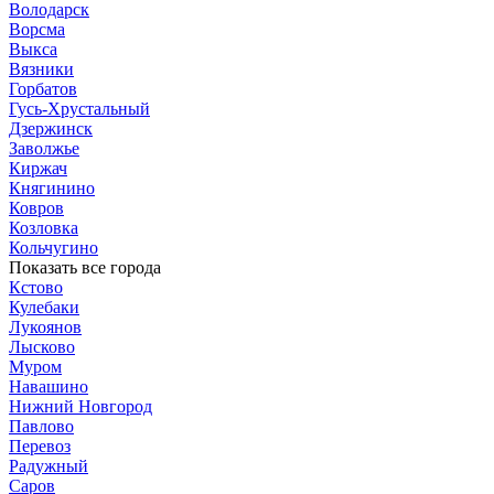
Володарск
Ворсма
Выкса
Вязники
Горбатов
Гусь-Хрустальный
Дзержинск
Заволжье
Киржач
Княгинино
Ковров
Козловка
Кольчугино
Показать все города
Кстово
Кулебаки
Лукоянов
Лысково
Муром
Навашино
Нижний Новгород
Павлово
Перевоз
Радужный
Саров