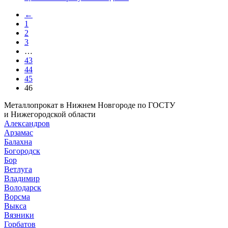
←
1
2
3
…
43
44
45
46
Металлопрокат в Нижнем Новгороде по ГОСТУ
и Нижегородской области
Александров
Арзамас
Балахна
Богородск
Бор
Ветлуга
Владимир
Володарск
Ворсма
Выкса
Вязники
Горбатов