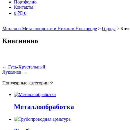
Портфолио
Контакты
0
₽
0
Металл и Металлопрокат в Нижнем Новгороде
>
Города
>
Кня
Княгинино
Навигация
←
Гусь-Хрустальный
Лукоянов
→
по
записям
Популярные категории ⭐
Металлообработка