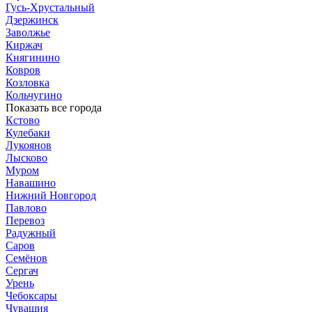
Гусь-Хрустальный
Дзержинск
Заволжье
Киржач
Княгинино
Ковров
Козловка
Кольчугино
Показать все города
Кстово
Кулебаки
Лукоянов
Лысково
Муром
Навашино
Нижний Новгород
Павлово
Перевоз
Радужный
Саров
Семёнов
Сергач
Урень
Чебоксары
Чувашия