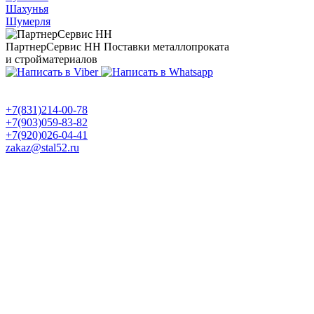
Шахунья
Шумерля
ПартнерСервис НН
Поставки металлопроката
и стройматериалов
+7(831)214-00-78
+7(903)059-83-82
+7(920)026-04-41
zakaz@stal52.ru