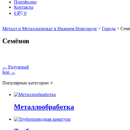
Портфолио
Контакты
0
₽
0
Металл и Металлопрокат в Нижнем Новгороде
>
Города
>
Сем
Семёнов
Навигация
←
Радужный
Бор
→
по
записям
Популярные категории ⭐
Металлообработка