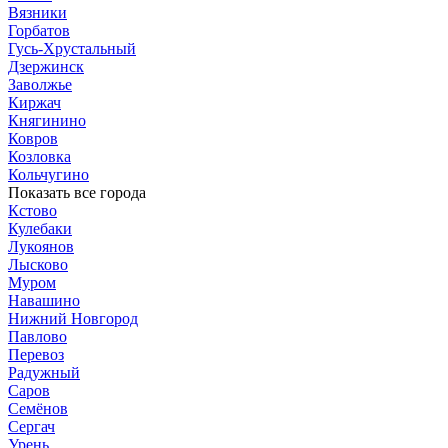
Вязники
Горбатов
Гусь-Хрустальный
Дзержинск
Заволжье
Киржач
Княгинино
Ковров
Козловка
Кольчугино
Показать все города
Кстово
Кулебаки
Лукоянов
Лысково
Муром
Навашино
Нижний Новгород
Павлово
Перевоз
Радужный
Саров
Семёнов
Сергач
Урень