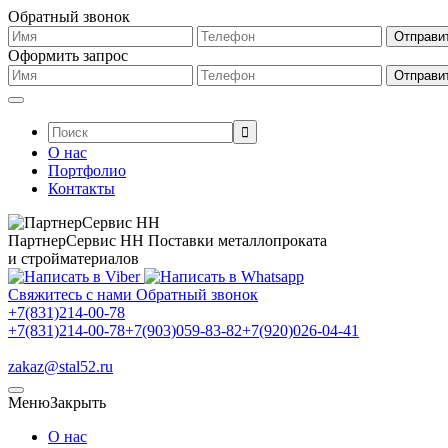
Обратный звонок
Оформить запрос
Поиск:
О нас
Портфолио
Контакты
ПартнерСервис НН
Поставки металлопроката
и стройматериалов
Свяжитесь с нами
Обратный звонок
+7(831)214-00-78
+7(831)214-00-78
+7(903)059-83-82
+7(920)026-04-41
zakaz@stal52.ru
Меню
Закрыть
О нас