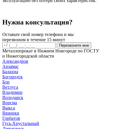
эксплуатацию без потери своих характеристик.
Нужна консультация?
Оставьте свой номер телефона и мы
перезвоним в течение 15 минут
Перезвоните мне
Металлопрокат в Нижнем Новгороде по ГОСТУ
и Нижегородской области
Александров
Арзамас
Балахна
Богородск
Бор
Ветлуга
Владимир
Володарск
Ворсма
Выкса
Вязники
Горбатов
Гусь-Хрустальный
Дзержинск