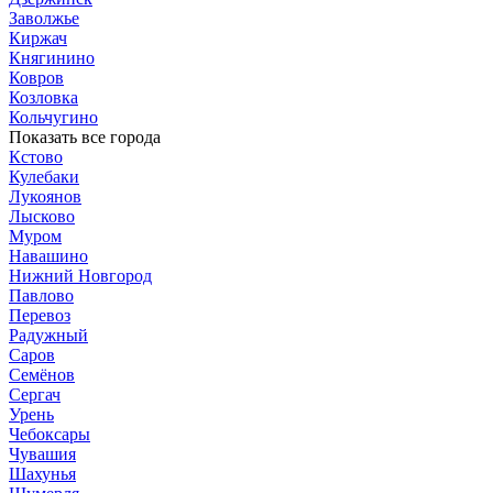
Заволжье
Киржач
Княгинино
Ковров
Козловка
Кольчугино
Показать все города
Кстово
Кулебаки
Лукоянов
Лысково
Муром
Навашино
Нижний Новгород
Павлово
Перевоз
Радужный
Саров
Семёнов
Сергач
Урень
Чебоксары
Чувашия
Шахунья