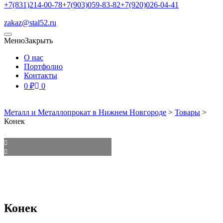
+7(831)214-00-78
+7(903)059-83-82
+7(920)026-04-41
zakaz@stal52.ru
Меню
Закрыть
О нас
Портфолио
Контакты
0
₽
0
Металл и Металлопрокат в Нижнем Новгороде
>
Товары
>
Конек
Конек