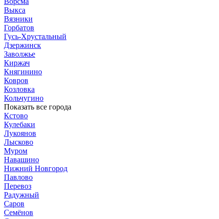
Ворсма
Выкса
Вязники
Горбатов
Гусь-Хрустальный
Дзержинск
Заволжье
Киржач
Княгинино
Ковров
Козловка
Кольчугино
Показать все города
Кстово
Кулебаки
Лукоянов
Лысково
Муром
Навашино
Нижний Новгород
Павлово
Перевоз
Радужный
Саров
Семёнов