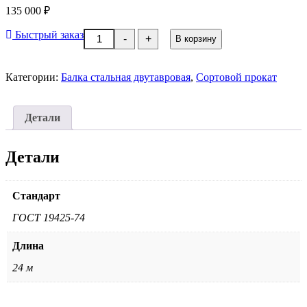
135 000
₽
Количество
Быстрый заказ
-
+
В корзину
товара
Балка
(двутавр)
Категории:
Балка стальная двутавровая
Ст3;
,
Сортовой прокат
09Г2С
24М
Детали
Детали
Стандарт
ГОСТ 19425-74
Длина
24 м