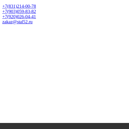
Политика конфиденциальности
+7(831)214-00-78
+7(903)059-83-82
+7(920)026-04-41
zakaz@stal52.ru