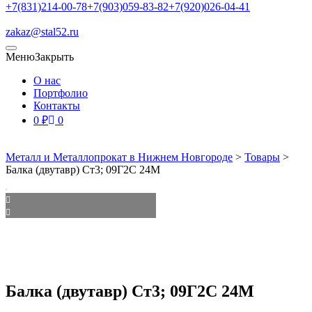
+7(831)214-00-78
+7(903)059-83-82
+7(920)026-04-41
zakaz@stal52.ru
Меню
Закрыть
О нас
Портфолио
Контакты
0
₽
0
Металл и Металлопрокат в Нижнем Новгороде
>
Товары
>
Балка (двутавр) Ст3; 09Г2С 24М
Балка (двутавр) Ст3; 09Г2С 24М