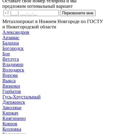
Оставьте свой номер телефона и мы
предложим оптимальный вариант
Перезвоните мне
Металлопрокат в Нижнем Новгороде по ГОСТУ
и Нижегородской области
Александров
Арзамас
Балахна
Богородск
Бор
Ветлуга
Владимир
Володарск
Ворсма
Выкса
Вязники
Горбатов
Гусь-Хрустальный
Дзержинск
Заволжье
Киржач
Княгинино
Ковров
Козловка