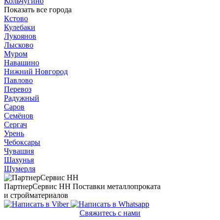
Кольчугино
Показать все города
Кстово
Кулебаки
Лукоянов
Лысково
Муром
Навашино
Нижний Новгород
Павлово
Перевоз
Радужный
Саров
Семёнов
Сергач
Урень
Чебоксары
Чувашия
Шахунья
Шумерля
ПартнерСервис НН
Поставки металлопроката
и стройматериалов
Свяжитесь с нами