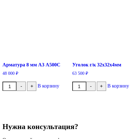
Арматура 8 мм А3 А500С
Уголок г/к 32x32x4мм
48 000
₽
63 500
₽
Количество
Количество
В корзину
В корзину
-
+
-
+
товара
товара
Арматура
Уголок
8
г/
мм
к
А3
32x32x4мм
А500С
Нужна консультация?