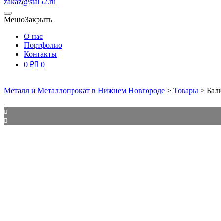
zakaz@stal52.ru
Меню
Закрыть
О нас
Портфолио
Контакты
0
₽
0
Металл и Металлопрокат в Нижнем Новгороде
>
Товары
>
Бал