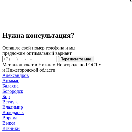
г/
к
32x32x3мм
Нужна консультация?
Оставьте свой номер телефона и мы
предложим оптимальный вариант
Перезвоните мне
Металлопрокат в Нижнем Новгороде по ГОСТУ
и Нижегородской области
Александров
Арзамас
Балахна
Богородск
Бор
Ветлуга
Владимир
Володарск
Ворсма
Выкса
Вязники