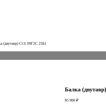
ка (двутавр) Ст3; 09Г2С 25Б1
Балка (двутавр
85 900
₽