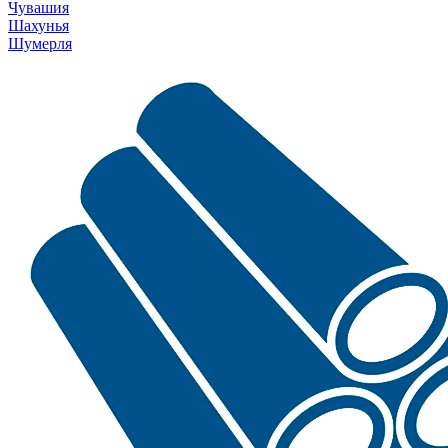
Чувашия
Шахунья
Шумерля