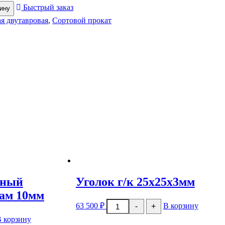
Быстрый заказ
зину
ая двутавровая
,
Сортовой прокат
аный
Уголок г/к 25x25x3мм
иам 10мм
Количество
63 500
₽
В корзину
-
+
товара
Уголок
 корзину