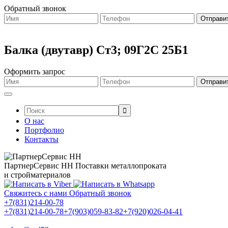
Обратный звонок
Балка (двутавр) Ст3; 09Г2С 25Б1
Оформить запрос
Поиск:
О нас
Портфолио
Контакты
ПартнерСервис НН
Поставки металлопроката
и стройматериалов
Свяжитесь с нами
Обратный звонок
+7(831)214-00-78
+7(831)214-00-78
+7(903)059-83-82
+7(920)026-04-41