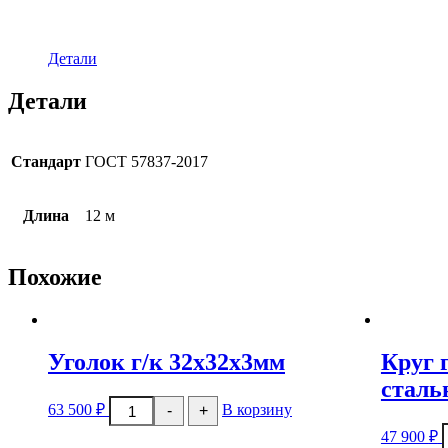
Детали
Детали
Стандарт
ГОСТ 57837-2017
Длина
12 м
Похожие
Уголок г/к 32x32x3мм
Круг 
сталь
Количество
63 500
₽
В корзину
-
+
товара
Уголок
47 900
₽