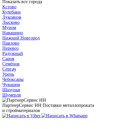
Показать все города
Кстово
Кулебаки
Лукоянов
Лысково
Муром
Навашино
Нижний Новгород
Павлово
Перевоз
Радужный
Саров
Семёнов
Сергач
Урень
Чебоксары
Чувашия
Шахунья
Шумерля
ПартнерСервис НН
Поставки металлопроката
и стройматериалов