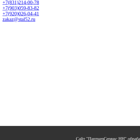
+7(831)214-00-78
+7(903)059-83-82
+7(920)026-04-41
zakaz@stal52.ru
Сайт "ПартнерСервис НН" обраба