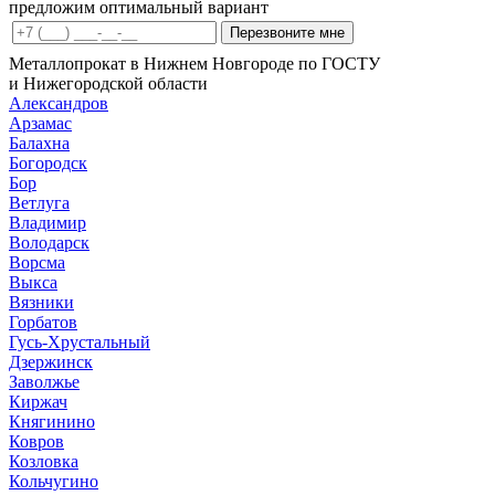
предложим оптимальный вариант
Перезвоните мне
Металлопрокат в Нижнем Новгороде по ГОСТУ
и Нижегородской области
Александров
Арзамас
Балахна
Богородск
Бор
Ветлуга
Владимир
Володарск
Ворсма
Выкса
Вязники
Горбатов
Гусь-Хрустальный
Дзержинск
Заволжье
Киржач
Княгинино
Ковров
Козловка
Кольчугино