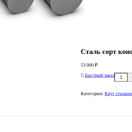
Сталь сорт кон
53 000
₽
Количес
Быстрый заказ
товара
Сталь
сорт
Категории:
Круг стально
констр
круг
09Г2С
диам
60мм