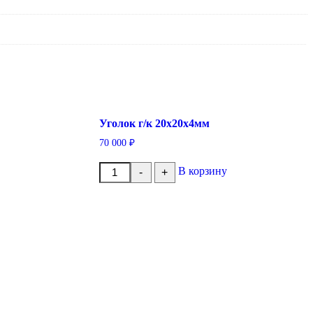
Уголок г/к 20x20x4мм
70 000
₽
Количество
В корзину
-
+
товара
Уголок
г/
к
20x20x4мм