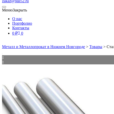
zakaz@stal52.ru
Меню
Закрыть
О нас
Портфолио
Контакты
0
₽
0
Металл и Металлопрокат в Нижнем Новгороде
>
Товары
>
Ста