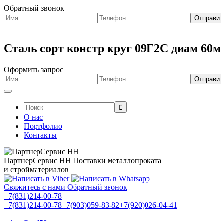
Обратный звонок
Сталь сорт констр круг 09Г2С диам 60
Оформить запрос
Поиск:
О нас
Портфолио
Контакты
ПартнерСервис НН
Поставки металлопроката
и стройматериалов
Свяжитесь с нами
Обратный звонок
+7(831)214-00-78
+7(831)214-00-78
+7(903)059-83-82
+7(920)026-04-41