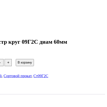
стр круг 09Г2С диам 60мм
тво
-
+
В корзину
й
,
Сортовой прокат
,
Ст09Г2С