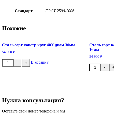
Стандарт
ГОСТ 2590-2006
Похожие
Сталь сорт констр круг 40Х диам 30мм
Сталь сорт к
16мм
54 900
₽
54 900
₽
Количество
В корзину
-
+
товара
Количество
-
Сталь
товара
сорт
Сталь
констр
сорт
круг
констр
40Х
круг
диам
Ст09Г2С
30мм
диам
16мм
Нужна консультация?
Оставьте свой номер телефона и мы