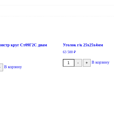
онстр круг Ст09Г2С диам
Уголок г/к 25x25x4мм
63 500
₽
Количество
В корзину
-
+
товара
В корзину
+
Уголок
г/
к
25x25x4мм