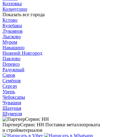
Козловка
Кольчугино
Показать все города
Кстово
Кулебаки
Лукоянов
Лысково
Муром
Навашино
Нижний Новгород
Павлово
Перевоз
Радужный
Саров
Семёнов
Сергач
Урень
Чебоксары
Чувашия
Шахунья
Шумерля
ПартнерСервис НН
Поставки металлопроката
и стройматериалов