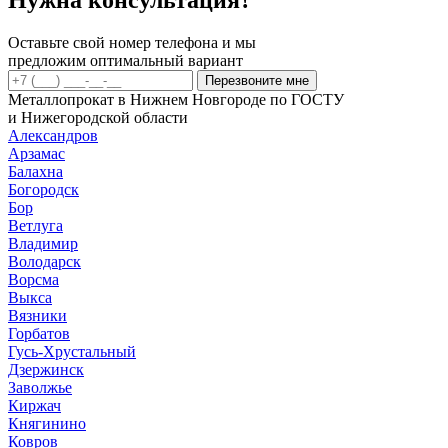
Оставьте свой номер телефона и мы
предложим оптимальный вариант
Перезвоните мне
Металлопрокат в Нижнем Новгороде по ГОСТУ
и Нижегородской области
Александров
Арзамас
Балахна
Богородск
Бор
Ветлуга
Владимир
Володарск
Ворсма
Выкса
Вязники
Горбатов
Гусь-Хрустальный
Дзержинск
Заволжье
Киржач
Княгинино
Ковров