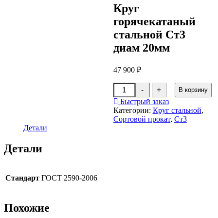
Круг
горячекатаный
стальной Ст3
диам 20мм
47 900
₽
Количество
-
+
В корзину
товара
Круг
Быстрый заказ
горячекатаный
Категории:
Круг стальной
,
стальной
Сортовой прокат
,
Ст3
Ст3
Детали
диам
20мм
Детали
Стандарт
ГОСТ 2590-2006
Похожие