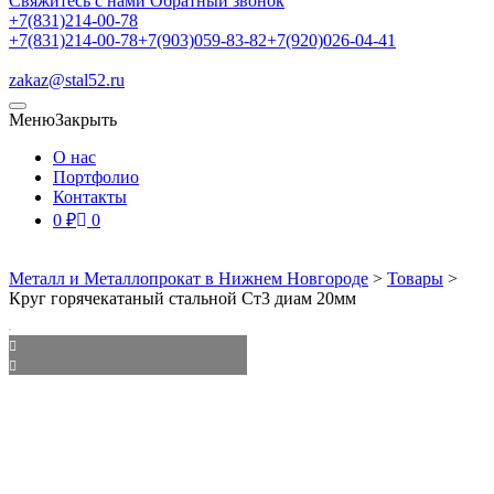
Свяжитесь с нами
Обратный звонок
+7(831)214-00-78
+7(831)214-00-78
+7(903)059-83-82
+7(920)026-04-41
zakaz@stal52.ru
Меню
Закрыть
О нас
Портфолио
Контакты
0
₽
0
Металл и Металлопрокат в Нижнем Новгороде
>
Товары
>
Круг горячекатаный стальной Ст3 диам 20мм