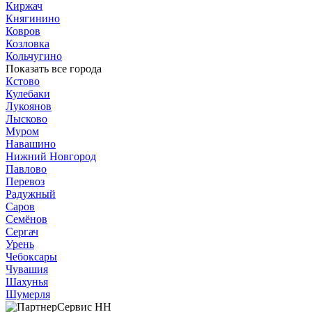
Киржач
Княгинино
Ковров
Козловка
Кольчугино
Показать все города
Кстово
Кулебаки
Лукоянов
Лысково
Муром
Навашино
Нижний Новгород
Павлово
Перевоз
Радужный
Саров
Семёнов
Сергач
Урень
Чебоксары
Чувашия
Шахунья
Шумерля