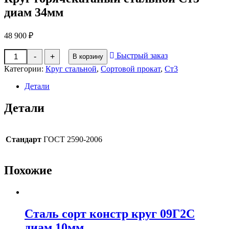
диам 34мм
48 900
₽
Количество
Быстрый заказ
-
+
В корзину
товара
Круг
Категории:
Круг стальной
,
Сортовой прокат
,
Ст3
горячекатаный
стальной
Детали
Ст3
диам
Детали
34мм
Стандарт
ГОСТ 2590-2006
Похожие
Сталь сорт констр круг 09Г2С
диам 10мм