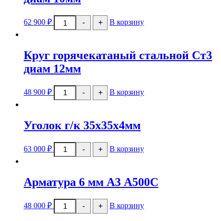
Количество
62 900
₽
В корзину
-
+
товара
Сталь
сорт
констр
Круг горячекатаный стальной Ст3
круг
09Г2С
диам 12мм
диам
10мм
Количество
48 900
₽
В корзину
-
+
товара
Круг
горячекатаный
стальной
Уголок г/к 35x35x4мм
Ст3
диам
12мм
Количество
63 000
₽
В корзину
-
+
товара
Уголок
г/
к
Арматура 6 мм А3 А500С
35x35x4мм
Количество
48 000
₽
В корзину
-
+
товара
Арматура