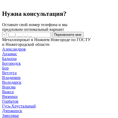
6
мм
А3
Нужна консультация?
А500С
Оставьте свой номер телефона и мы
предложим оптимальный вариант
Перезвоните мне
Металлопрокат в Нижнем Новгороде по ГОСТУ
и Нижегородской области
Александров
Арзамас
Балахна
Богородск
Бор
Ветлуга
Владимир
Володарск
Ворсма
Выкса
Вязники
Горбатов
Гусь-Хрустальный
Дзержинск
Заволжье