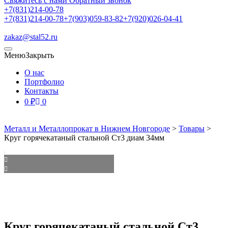
Свяжитесь с нами
Обратный звонок
+7(831)214-00-78
+7(831)214-00-78
+7(903)059-83-82
+7(920)026-04-41
zakaz@stal52.ru
Меню
Закрыть
О нас
Портфолио
Контакты
0
₽
0
Металл и Металлопрокат в Нижнем Новгороде
>
Товары
>
Круг горячекатаный стальной Ст3 диам 34мм
Круг горячекатаный стальной Ст3