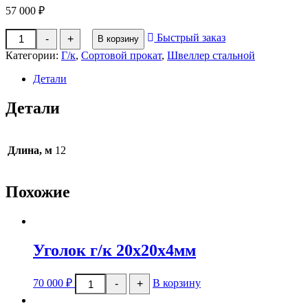
57 000
₽
Количество
Быстрый заказ
-
+
В корзину
товара
Швеллер
Категории:
Г/к
,
Сортовой прокат
,
Швеллер стальной
г/
к
Детали
Ст3;
09Г2С
Детали
14П
Длина, м
12
Похожие
Уголок г/к 20x20x4мм
Количество
70 000
₽
В корзину
-
+
товара
Уголок