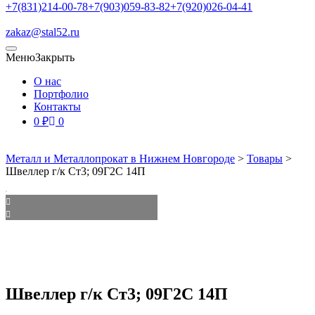
+7(831)214-00-78
+7(903)059-83-82
+7(920)026-04-41
zakaz@stal52.ru
Меню
Закрыть
О нас
Портфолио
Контакты
0
₽
0
Металл и Металлопрокат в Нижнем Новгороде
>
Товары
>
Швеллер г/к Ст3; 09Г2С 14П
Швеллер г/к Ст3; 09Г2С 14П