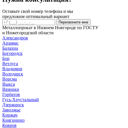
09Г2С
диам
10мм
Оставьте свой номер телефона и мы
предложим оптимальный вариант
Перезвоните мне
Металлопрокат в Нижнем Новгороде по ГОСТУ
и Нижегородской области
Александров
Арзамас
Балахна
Богородск
Бор
Ветлуга
Владимир
Володарск
Ворсма
Выкса
Вязники
Горбатов
Гусь-Хрустальный
Дзержинск
Заволжье
Киржач
Княгинино
Ковров