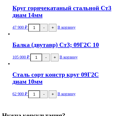
г/
к
Круг горячекатаный стальной Ст3
20x20x4мм
диам 14мм
Количество
47 900
₽
В корзину
-
+
товара
Круг
горячекатаный
стальной
Балка (двутавр) Ст3; 09Г2С 10
Ст3
диам
14мм
Количество
105 000
₽
В корзину
-
+
товара
Балка
(двутавр)
Ст3;
Сталь сорт констр круг 09Г2С
09Г2С
10
диам 10мм
Количество
62 900
₽
В корзину
-
+
товара
Сталь
сорт
констр
круг
Нужна консультация?