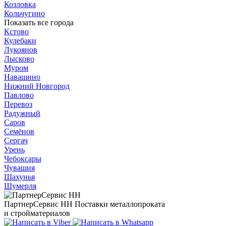
Козловка
Кольчугино
Показать все города
Кстово
Кулебаки
Лукоянов
Лысково
Муром
Навашино
Нижний Новгород
Павлово
Перевоз
Радужный
Саров
Семёнов
Сергач
Урень
Чебоксары
Чувашия
Шахунья
Шумерля
ПартнерСервис НН
Поставки металлопроката
и стройматериалов