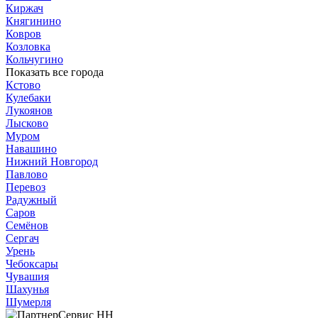
Киржач
Княгинино
Ковров
Козловка
Кольчугино
Показать все города
Кстово
Кулебаки
Лукоянов
Лысково
Муром
Навашино
Нижний Новгород
Павлово
Перевоз
Радужный
Саров
Семёнов
Сергач
Урень
Чебоксары
Чувашия
Шахунья
Шумерля