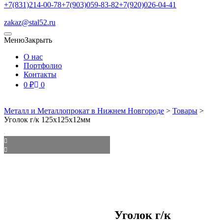
+7(831)214-00-78
+7(903)059-83-82
+7(920)026-04-41
zakaz@stal52.ru
Меню
Закрыть
О нас
Портфолио
Контакты
0
₽
0
Металл и Металлопрокат в Нижнем Новгороде
>
Товары
>
Уголок г/к 125x125x12мм
Уголок г/к