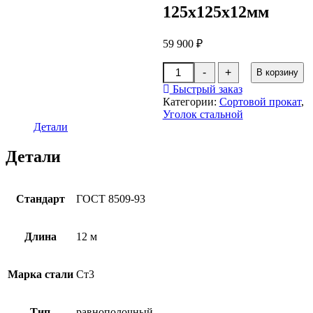
125x125x12мм
59 900
₽
Количество
-
+
В корзину
товара
Уголок
Быстрый заказ
г/
Категории:
Сортовой прокат
,
к
Уголок стальной
125x125x12мм
Детали
Детали
Стандарт
ГОСТ 8509-93
Длина
12 м
Марка стали
Ст3
Тип
равнополочный