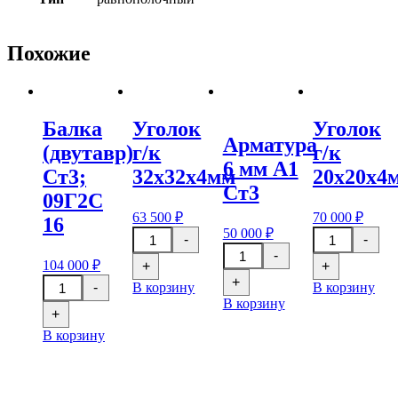
Похожие
Балка
Уголок
Уголок
Арматура
(двутавр)
г/к
г/к
6 мм А1
Ст3;
32x32x4мм
20x20x4
Ст3
09Г2С
63 500
₽
70 000
₽
16
Количество
Количество
50 000
₽
-
-
товара
товара
Количество
-
Уголок
Уголок
товара
104 000
₽
+
+
г/
г/
Арматура
Количество
+
-
В корзину
В корзину
к
к
6
товара
32x32x4мм
В корзину
20x20x4мм
мм
Балка
+
А1
(двутавр)
Ст3
В корзину
Ст3;
09Г2С
16