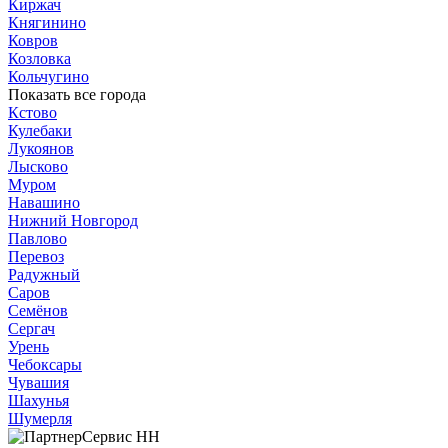
Киржач
Княгинино
Ковров
Козловка
Кольчугино
Показать все города
Кстово
Кулебаки
Лукоянов
Лысково
Муром
Навашино
Нижний Новгород
Павлово
Перевоз
Радужный
Саров
Семёнов
Сергач
Урень
Чебоксары
Чувашия
Шахунья
Шумерля