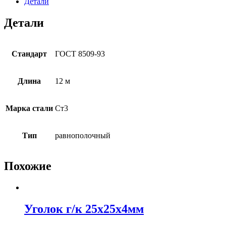
к
Детали
50x50x4мм
Детали
Стандарт
ГОСТ 8509-93
Длина
12 м
Марка стали
Ст3
Тип
равнополочный
Похожие
Уголок г/к 25x25x4мм