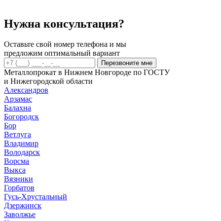
сорт
констр
круг
Нужна консультация?
09Г2С
диам
10мм
Оставьте свой номер телефона и мы
предложим оптимальный вариант
Перезвоните мне
Металлопрокат в Нижнем Новгороде по ГОСТУ
и Нижегородской области
Александров
Арзамас
Балахна
Богородск
Бор
Ветлуга
Владимир
Володарск
Ворсма
Выкса
Вязники
Горбатов
Гусь-Хрустальный
Дзержинск
Заволжье