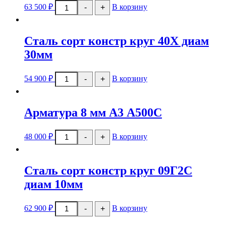
Количество
63 500
₽
В корзину
-
+
товара
Уголок
г/
к
Сталь сорт констр круг 40Х диам
25x25x4мм
30мм
Количество
54 900
₽
В корзину
-
+
товара
Сталь
сорт
констр
Арматура 8 мм А3 А500С
круг
40Х
диам
Количество
48 000
₽
В корзину
-
+
30мм
товара
Арматура
8
мм
Сталь сорт констр круг 09Г2С
А3
А500С
диам 10мм
Количество
62 900
₽
В корзину
-
+
товара
Сталь