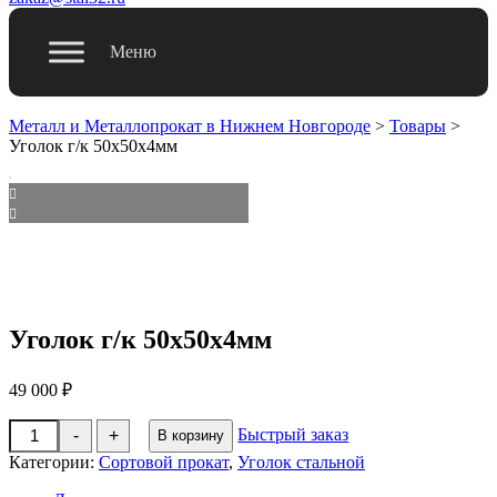
Меню
Металл и Металлопрокат в Нижнем Новгороде
>
Товары
>
Уголок г/к 50x50x4мм
Уголок г/к 50x50x4мм
49 000
₽
Количество
Быстрый заказ
-
+
В корзину
товара
Уголок
Категории:
Сортовой прокат
,
Уголок стальной
г/