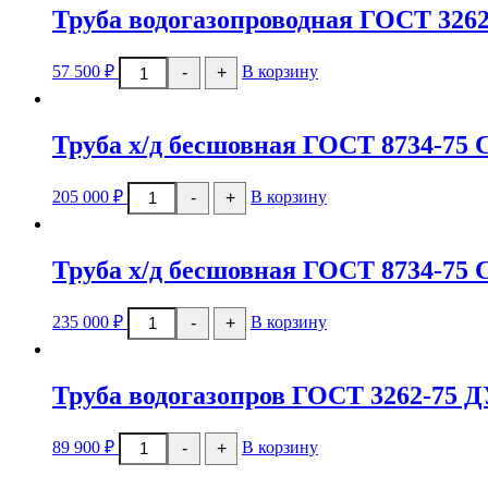
Труба водогазопроводная ГОСТ 3262
Количество
57 500
₽
В корзину
-
+
товара
Труба
водогазопроводная
ГОСТ
Труба х/д бесшовная ГОСТ 8734-75 
3262-
75
ДУ
Количество
205 000
₽
В корзину
-
+
25х3,2мм
товара
черн
Труба
х/
д
Труба х/д бесшовная ГОСТ 8734-75 
бесшовная
ГОСТ
8734-
Количество
235 000
₽
В корзину
-
+
75
товара
Ст20
Труба
45х3мм
х/
д
Труба водогазопров ГОСТ 3262-75 Д
бесшовная
ГОСТ
8734-
Количество
89 900
₽
В корзину
-
+
75
товара
Ст20
Труба