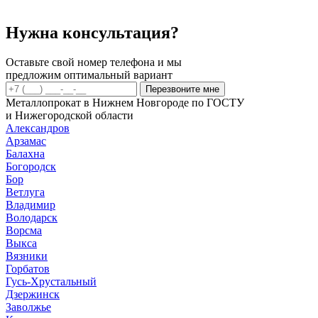
30х4
водогазопров
мм
ГОСТ
3262-
Нужна консультация?
75
ДУ
20х2,8мм
Оставьте свой номер телефона и мы
оцинк
предложим оптимальный вариант
Перезвоните мне
Металлопрокат в Нижнем Новгороде по ГОСТУ
и Нижегородской области
Александров
Арзамас
Балахна
Богородск
Бор
Ветлуга
Владимир
Володарск
Ворсма
Выкса
Вязники
Горбатов
Гусь-Хрустальный
Дзержинск
Заволжье