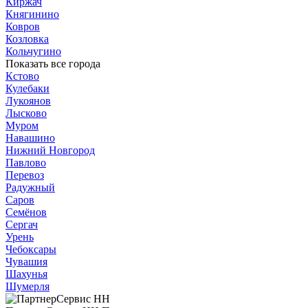
Киржач
Княгинино
Ковров
Козловка
Кольчугино
Показать все города
Кстово
Кулебаки
Лукоянов
Лысково
Муром
Навашино
Нижний Новгород
Павлово
Перевоз
Радужный
Саров
Семёнов
Сергач
Урень
Чебоксары
Чувашия
Шахунья
Шумерля