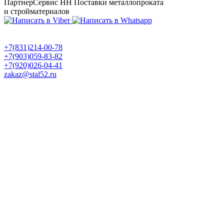
ПартнерСервис НН
Поставки металлопроката
и стройматериалов
+7(831)214-00-78
+7(903)059-83-82
+7(920)026-04-41
zakaz@stal52.ru