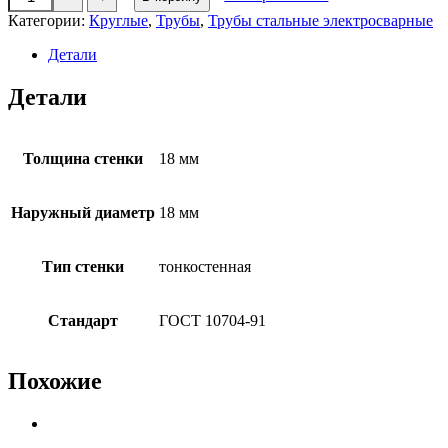
товара
Труба
Категории:
Круглые
,
Трубы
,
Трубы стальные электросварные
электросварная
круглая
Детали
18х1,2мм
х/
Детали
к
Толщина стенки
18 мм
Наружный диаметр
18 мм
Тип стенки
тонкостенная
Стандарт
ГОСТ 10704-91
Похожие