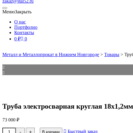
zakaz@stal52.ru
Меню
Закрыть
О нас
Портфолио
Контакты
0
₽
0
Металл и Металлопрокат в Нижнем Новгороде
>
Товары
>
Тру
Труба электросварная круглая 18х1,2мм
73 000
₽
Количество
Быстрый заказ
-
+
В корзину