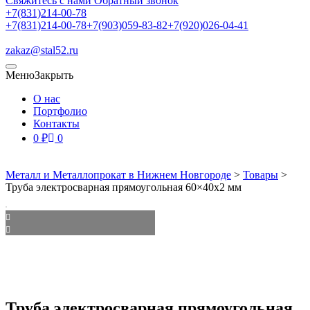
Свяжитесь с нами
Обратный звонок
+7(831)214-00-78
+7(831)214-00-78
+7(903)059-83-82
+7(920)026-04-41
zakaz@stal52.ru
Меню
Закрыть
О нас
Портфолио
Контакты
0
₽
0
Металл и Металлопрокат в Нижнем Новгороде
>
Товары
>
Труба электросварная прямоугольная 60×40х2 мм
Труба электросварная прямоугольная