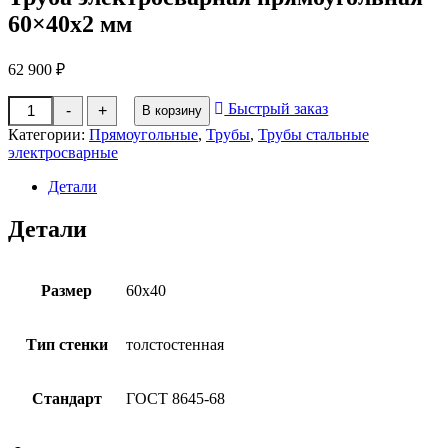
60×40х2 мм
62 900
₽
Количество
Быстрый заказ
-
+
В корзину
товара
Труба
Категории:
Прямоугольные
,
Трубы
,
Трубы стальные
электросварная
электросварные
прямоугольная
60x40х2
Детали
мм
Детали
Размер
60х40
Тип стенки
толстостенная
Стандарт
ГОСТ 8645-68