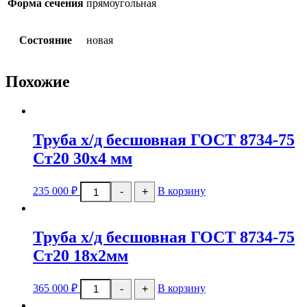
Форма сечения
прямоугольная
Состояние
новая
Похожие
Труба х/д бесшовная ГОСТ 8734-75
Ст20 30х4 мм
Количество
235 000
₽
В корзину
-
+
товара
Труба
х/
д
Труба х/д бесшовная ГОСТ 8734-75
бесшовная
ГОСТ
Ст20 18х2мм
8734-
75
Количество
Ст20
365 000
₽
В корзину
-
+
товара
30х4
Труба
мм