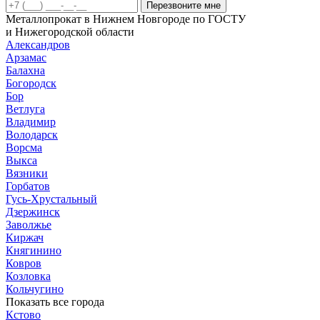
Перезвоните мне
мм
Металлопрокат в Нижнем Новгороде по ГОСТУ
и Нижегородской области
Александров
Арзамас
Балахна
Богородск
Бор
Ветлуга
Владимир
Володарск
Ворсма
Выкса
Вязники
Горбатов
Гусь-Хрустальный
Дзержинск
Заволжье
Киржач
Княгинино
Ковров
Козловка
Кольчугино
Показать все города
Кстово