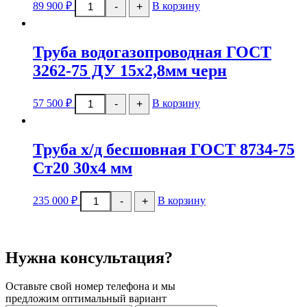
Количество
оцинк
89 900
₽
В корзину
-
+
товара
Труба
водогазопров
ГОСТ
Труба водогазопроводная ГОСТ
3262-
75
3262-75 ДУ 15х2,8мм черн
ДУ
15х2,8мм
Количество
оцинк
57 500
₽
В корзину
-
+
товара
Труба
водогазопроводная
ГОСТ
Труба х/д бесшовная ГОСТ 8734-75
3262-
75
Ст20 30х4 мм
ДУ
15х2,8мм
Количество
черн
235 000
₽
В корзину
-
+
товара
Труба
х/
д
бесшовная
Нужна консультация?
ГОСТ
8734-
75
Оставьте свой номер телефона и мы
Ст20
предложим оптимальный вариант
30х4