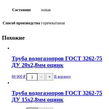
Состояние
новая
Способ производства
горячекатаная
Похожие
Труба водогазопров ГОСТ 3262-75
ДУ 20х2,8мм оцинк
Количество
89 900
₽
В корзину
-
+
товара
Труба
водогазопров
ГОСТ
Труба водогазопров ГОСТ 3262-75
3262-
75
ДУ 15х2,8мм оцинк
ДУ
20х2,8мм