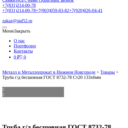
Свяжитесь с нами
Обратный звонок
+7(831)214-00-78
+7(831)214-00-78
+7(903)059-83-82
+7(920)026-04-41
zakaz@stal52.ru
Меню
Закрыть
О нас
Портфолио
Контакты
0
₽
0
Металл и Металлопрокат в Нижнем Новгороде
>
Товары
>
Труба г/д бесшовная ГОСТ 8732-78 Ст20 133х6мм
Труба г/д бесшовная ГОСТ 8732-78