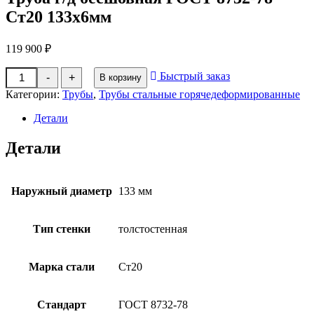
Ст20 133х6мм
119 900
₽
Количество
Быстрый заказ
-
+
В корзину
товара
Труба
Категории:
Трубы
,
Трубы стальные горячедеформированные
г/
д
Детали
бесшовная
ГОСТ
Детали
8732-
78
Ст20
133х6мм
Наружный диаметр
133 мм
Тип стенки
толстостенная
Марка стали
Ст20
Стандарт
ГОСТ 8732-78