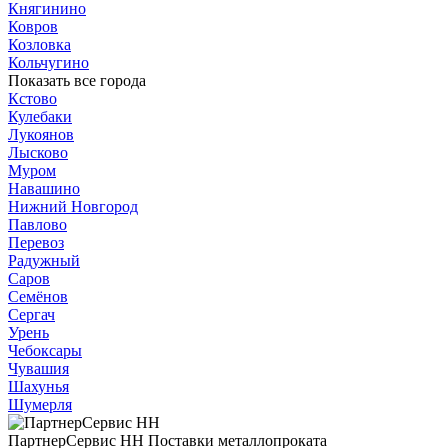
Княгинино
Ковров
Козловка
Кольчугино
Показать все города
Кстово
Кулебаки
Лукоянов
Лысково
Муром
Навашино
Нижний Новгород
Павлово
Перевоз
Радужный
Саров
Семёнов
Сергач
Урень
Чебоксары
Чувашия
Шахунья
Шумерля
ПартнерСервис НН
Поставки металлопроката