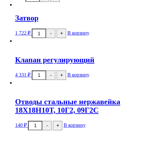
Муфты
стальные,
чугунные,
Затвор
латунные
Количество
1 722
₽
В корзину
-
+
товара
Затвор
Клапан регулирующий
Количество
4 331
₽
В корзину
-
+
товара
Клапан
регулирующий
Отводы стальные нержавейка
18Х18Н10Т, 10Г2, 09Г2С
Количество
140
₽
В корзину
-
+
товара
Отводы
стальные