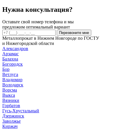
нержавейка
18Х18Н10Т,
Нужна консультация?
10Г2,
09Г2С
Оставьте свой номер телефона и мы
предложим оптимальный вариант
Перезвоните мне
Металлопрокат в Нижнем Новгороде по ГОСТУ
и Нижегородской области
Александров
Арзамас
Балахна
Богородск
Бор
Ветлуга
Владимир
Володарск
Ворсма
Выкса
Вязники
Горбатов
Гусь-Хрустальный
Дзержинск
Заволжье
Киржач