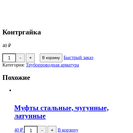
Контргайка
40
₽
Количество
Быстрый заказ
-
+
В корзину
товара
Контргайка
Категория:
Трубопроводная арматура
Похожие
Муфты стальные, чугунные,
латунные
Количество
40
₽
В корзину
-
+
товара