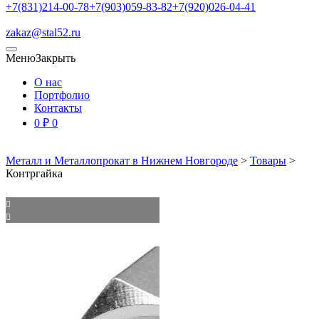
+7(831)214-00-78
+7(903)059-83-82
+7(920)026-04-41
zakaz@stal52.ru
Меню
Закрыть
О нас
Портфолио
Контакты
0
₽
0
Металл и Металлопрокат в Нижнем Новгороде
>
Товары
>
Контргайка