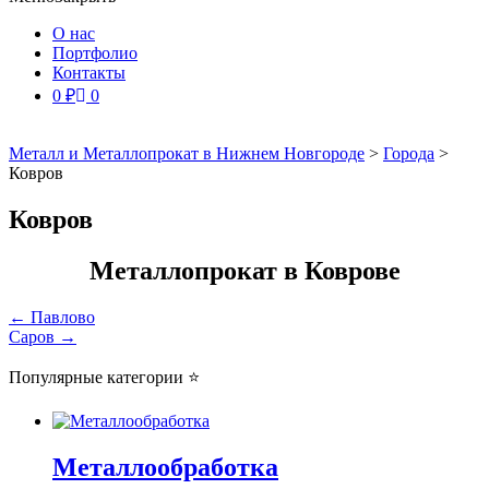
О нас
Портфолио
Контакты
0
₽
0
Металл и Металлопрокат в Нижнем Новгороде
>
Города
>
Ковров
Ковров
Металлопрокат в Коврове
Навигация
←
Павлово
Саров
→
по
записям
Популярные категории ⭐
Металлообработка