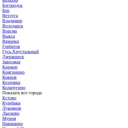
Балахна
Богородск
Бор
Ветлуга
Владимир
Володарск
Ворсма
Выкса
Вязники
Горбатов
Гусь-Хрустальный
Дзержинск
Заволжье
Киржач
Княгинино
Ковров
Козловка
Кольчугино
Показать все города
Кстово
Кулебаки
Лукоянов
Лысково
Муром
Навашино