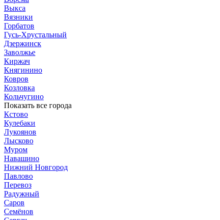
Выкса
Вязники
Горбатов
Гусь-Хрустальный
Дзержинск
Заволжье
Киржач
Княгинино
Ковров
Козловка
Кольчугино
Показать все города
Кстово
Кулебаки
Лукоянов
Лысково
Муром
Навашино
Нижний Новгород
Павлово
Перевоз
Радужный
Саров
Семёнов