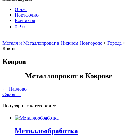
О нас
Портфолио
Контакты
0
₽
0
Металл и Металлопрокат в Нижнем Новгороде
>
Города
>
Ковров
Ковров
Металлопрокат в Коврове
Навигация
←
Павлово
Саров
→
по
записям
Популярные категории ⭐
Металлообработка