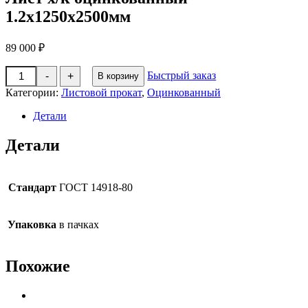
1.2х1250х2500мм
89 000
₽
Количество
Быстрый заказ
-
+
В корзину
товара
Лист
Категории:
Листовой прокат
,
Оцинкованный
х/
к
Детали
оцинкованный
1.2х1250х2500мм
Детали
Стандарт
ГОСТ 14918-80
Упаковка
в пачках
Похожие