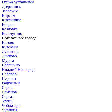
Гусь-Хрустальный
Дзержинск
Заволжье
Киржач
Княгинино
Ковров
Козловка
Кольчугино
Показать все города
Кстово
Кулебаки
Лукоянов
Лысково
Муром
Навашино
Нижний Новгород
Павлово
Перевоз
Радужный
Саров
Семёнов
Сергач
Урень
Чебоксары
Чувашия