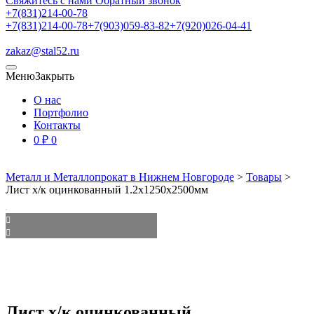
Свяжитесь с нами
Обратный звонок
+7(831)214-00-78
+7(831)214-00-78
+7(903)059-83-82
+7(920)026-04-41
zakaz@stal52.ru
Меню
Закрыть
О нас
Портфолио
Контакты
0
₽
0
Металл и Металлопрокат в Нижнем Новгороде
>
Товары
>
Лист х/к оцинкованный 1.2х1250х2500мм
Лист х/к оцинкованный