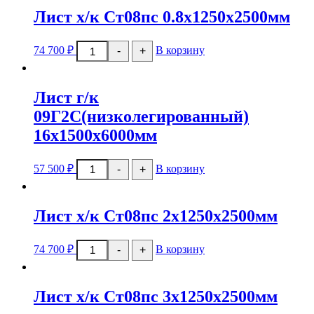
Лист х/к Ст08пс 0.8х1250х2500мм
Количество
74 700
₽
В корзину
-
+
товара
Лист
х/
к
Лист г/к
Ст08пс
0.8х1250х2500мм
09Г2С(низколегированный)
16х1500х6000мм
Количество
57 500
₽
В корзину
-
+
товара
Лист
г/
к
Лист х/к Ст08пс 2х1250х2500мм
09Г2С(низколегированный)
16х1500х6000мм
Количество
74 700
₽
В корзину
-
+
товара
Лист
х/
к
Лист х/к Ст08пс 3х1250х2500мм
Ст08пс
2х1250х2500мм