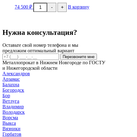
Количество
74 500
₽
В корзину
-
+
товара
Лист
х/
к
Ст08пс
Нужна консультация?
3х1250х2500мм
Оставьте свой номер телефона и мы
предложим оптимальный вариант
Перезвоните мне
Металлопрокат в Нижнем Новгороде по ГОСТУ
и Нижегородской области
Александров
Арзамас
Балахна
Богородск
Бор
Ветлуга
Владимир
Володарск
Ворсма
Выкса
Вязники
Горбатов