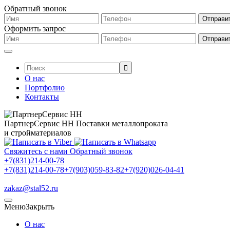
Обратный звонок
Оформить запрос
Поиск:
О нас
Портфолио
Контакты
ПартнерСервис НН
Поставки металлопроката
и стройматериалов
Свяжитесь с нами
Обратный звонок
+7(831)214-00-78
+7(831)214-00-78
+7(903)059-83-82
+7(920)026-04-41
zakaz@stal52.ru
Меню
Закрыть
О нас