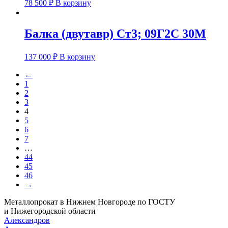
78 500
₽
В корзину
Балка (двутавр) Ст3; 09Г2С 30М
137 000
₽
В корзину
←
1
2
3
4
5
6
7
…
44
45
46
→
Металлопрокат в Нижнем Новгороде по ГОСТУ
и Нижегородской области
Александров